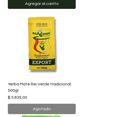
Agregar al carrito
Yerba Mate Rei Verde tradicional
500gr
Precio
$ 5.835,00
Agotado