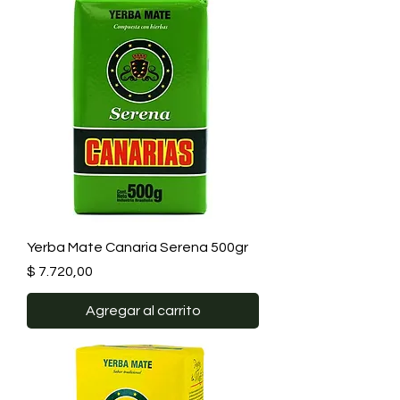
Yerba Mate Canaria Serena 500gr
Precio
$ 7.720,00
Agregar al carrito