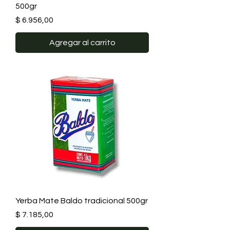
500gr
Precio
$ 6.956,00
Agregar al carrito
Yerba Mate Baldo tradicional 500gr
Precio
$ 7.185,00