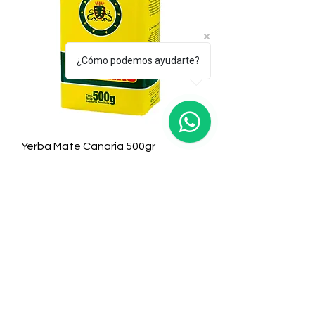
¿Cómo podemos ayudarte?
Yerba Mate Canaria 500gr
Precio
$ 5.570,00
Agregar al carrito
Barbacuá