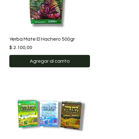
Yerba Mate El Hachero 500gr
Precio
$ 2.100,00
Agregar al carrito