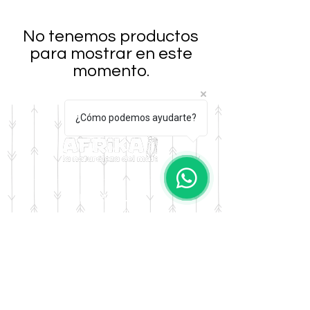
No tenemos productos
para mostrar en este
momento.
¿Cómo podemos ayudarte?
DOMICILIO
Salta 42
Villa Carlos Paz - Cordoba
LLAMANOS
Tel:
0341 - 156276011
WHATSAPP
Tel:
3541 - 603019