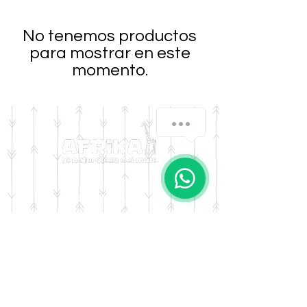
No tenemos productos
para mostrar en este
momento.
DOMICILIO
Salta 42
Villa Carlos Paz - Cordoba
LLAMANOS
Tel:
0341 - 156276011
WHATSAPP
Tel:
3541 - 603019