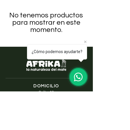
No tenemos productos
para mostrar en este
momento.
¿Cómo podemos ayudarte?
DOMICILIO
Salta 42
Villa Carlos Paz - Cordoba
LLAMANOS
Tel:
0341 - 156276011
WHATSAPP
Tel:
3541 - 603019