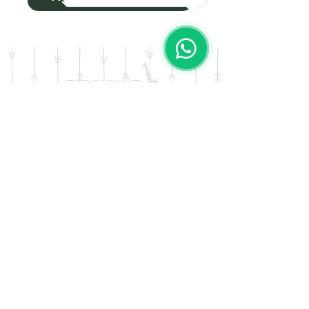
DOMICILIO
Salta 42
Villa Carlos Paz - Cordoba
LLAMANOS
Tel:
0341 - 156276011
WHATSAPP
Tel:
3541 - 603019
E-MAIL
afrikapresentes@gmail.com
© AFRIKA PRESENTES MARCA REGISTRADA