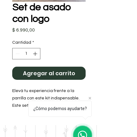
Set de asado
con logo
Precio
$ 6.990,00
Cantidad
*
Agregar al carrito
Elevá tu experiencia frente a la
parrilla con este kit indispensable.
Este set combina funcionalidad y
¿Cómo podemos ayudarte?
diseño clásico, pensado para
quienes disfrutan de los detalles.
​Plato Circular: Madera con
terminación pulida, ideal para cortes