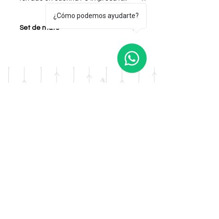
color)
¿Cómo podemos ayudarte?
Diseño:Sandia
Set de mate
Los Sugerido 00 estan
realizados con diseños unicos y
exclusivos de AFRIKA
PRESENTES, impresos en
cuerina plavinil de alto impacto,
el producto es totalmente
lavable y posee impresiion en
solvelte full color con tintas de
DOMICILIO
primera calidad.
Salta 42
Villa Carlos Paz - Cordoba
LLAMANOS
Tel:
0341 - 156276011
WHATSAPP
Tel:
3541 - 603019