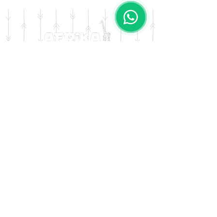
Diseño: Terra
DOMICILIO
Salta 42
Villa Carlos Paz - Cordoba
LLAMANOS
Tel:
0341 - 156276011
WHATSAPP
Tel:
3541 - 603019
E-MAIL
afrikapresentes@gmail.com
© AFRIKA PRESENTES MARCA REGISTRADA