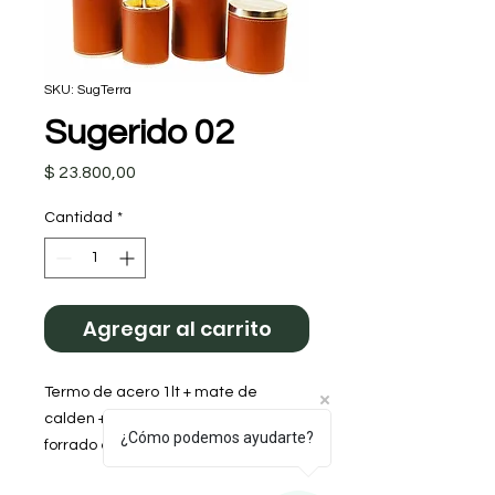
SKU: SugTerra
Sugerido 02
Precio
$ 23.800,00
Cantidad
*
Agregar al carrito
Termo de acero 1lt + mate de 
calden + yerbera + azucarera (todo 
¿Cómo podemos ayudarte?
forrado en cuerina PU) 
