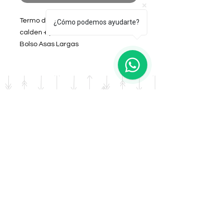
Termo de acero 1lt + mate de
¿Cómo podemos ayudarte?
calden + yerbera + azucarera +
Bolso Asas Largas
Todo confeccionado en símil cuero
PU
Color: Cirquel Dorado
DOMICILIO
Salta 42
Villa Carlos Paz - Cordoba
LLAMANOS
Tel:
0341 - 156276011
WHATSAPP
Tel:
3541 - 603019