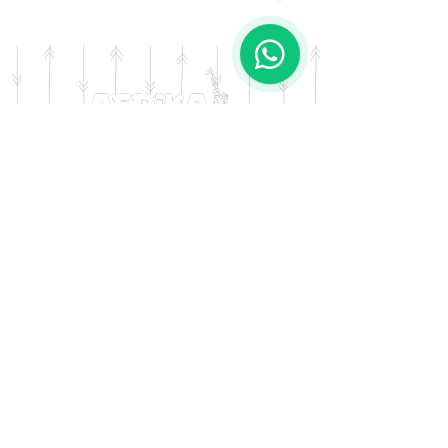
Diseño: Chevrolet
DOMICILIO
Salta 42
Villa Carlos Paz - Cordoba
LLAMANOS
Tel:
0341 - 156276011
WHATSAPP
Tel:
3541 - 603019
E-MAIL
afrikapresentes@gmail.com
© AFRIKA PRESENTES MARCA REGISTRADA