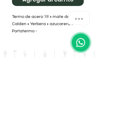
Termo de acero 1lt + mate de
Calden + Yerbera + azucarera +
Portatermo -
Todo Bordado
Diseño: Independiente Negro
DOMICILIO
Salta 42
Villa Carlos Paz - Cordoba
LLAMANOS
Tel:
0341 - 156276011
WHATSAPP
Tel:
3541 - 603019