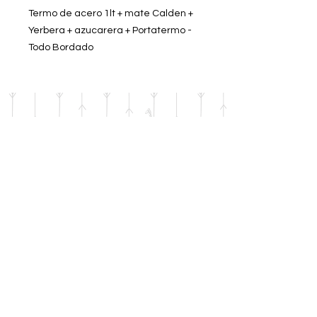
Termo de acero 1lt + mate Calden +
Yerbera + azucarera + Portatermo -
Todo Bordado
Diseño: Ford Azul
DOMICILIO
Salta 42
Villa Carlos Paz - Cordoba
LLAMANOS
Tel:
0341 - 156276011
WHATSAPP
Tel:
3541 - 603019
E-MAIL