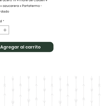
e acero 1lt + mate de Calden +
 + azucarera + Portatermo -
rdado
 Ford Negro
ad
*
Agregar al carrito