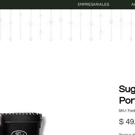
EMPRESARIALES
A
UCTOS
BOLSOS
COMBOS
REGIONALES
¿COMO COMPR
Sug
Por
SKU: For
$ 49