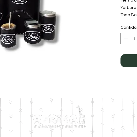
Termo d
Yerbera
Todo Bo
Diseño:
Cantid