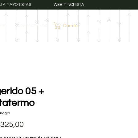
LTA MAYORISTAS
WEB MINORISTA
AR?
CONTÁCTANOS
Carrito
Iniciar sesión
erido 05 +
tatermo
dnegro
Precio
.325,00