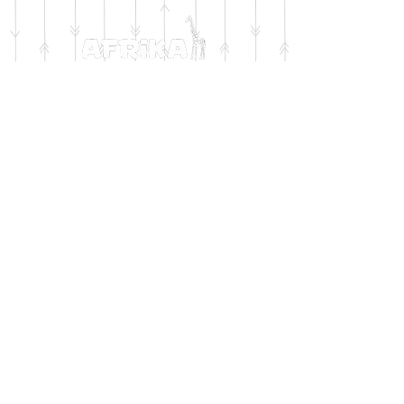
DOMICILIO
Salta 42
Villa Carlos Paz - Cordoba
LLAMANOS
Tel:
0341 - 156276011
WHATSAPP
Tel:
3541 - 603019
E-MAIL
afrikapresentes@gmail.com
© AFRIKA PRESENTES MARCA REGISTRADA