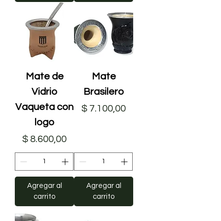
Mate de
Mate
Vidrio
Brasilero
Vaqueta con
Precio
$ 7.100,00
logo
Precio
$ 8.600,00
Agregar al
Agregar al
carrito
carrito