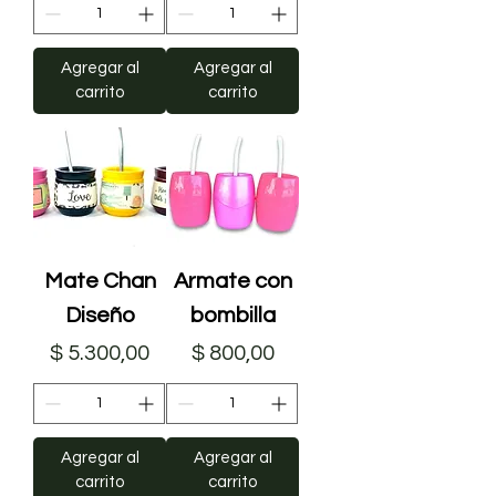
Agregar al
Agregar al
carrito
carrito
Mate Chan
Armate con
Diseño
bombilla
Precio
Precio
$ 5.300,00
$ 800,00
Agregar al
Agregar al
carrito
carrito