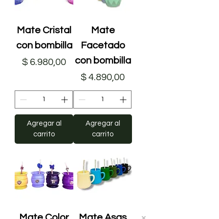
Mate Cristal
Mate
con bombilla
Facetado
con bombilla
Precio
$ 6.980,00
Precio
$ 4.890,00
Agregar al
Agregar al
carrito
carrito
Mate Color
Mate Asas