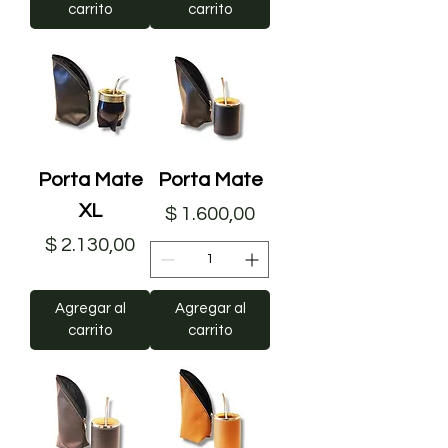
carrito
carrito
Porta Mate
Porta Mate
XL
Precio
$ 1.600,00
Precio
$ 2.130,00
Agregar al
Agregar al
carrito
carrito