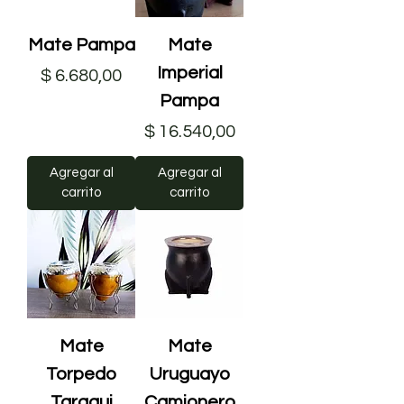
Mate Pampa
Mate
Imperial
Precio
$ 6.680,00
Pampa
Precio
$ 16.540,00
Agregar al
Agregar al
carrito
carrito
Mate
Mate
Torpedo
Uruguayo
Taragui
Camionero