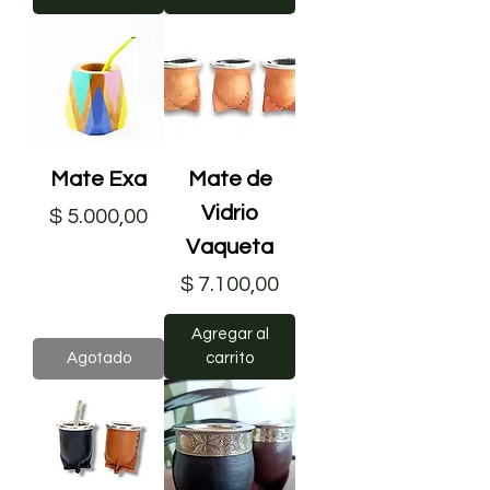
Mate Exa
Mate de
Vidrio
Precio
$ 5.000,00
Vaqueta
Precio
$ 7.100,00
Agregar al
Agotado
carrito