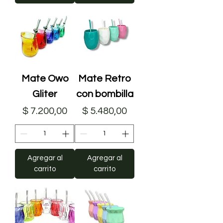
Mate Owo
Mate Retro
Gliter
con bombilla
Precio
Precio
$ 7.200,00
$ 5.480,00
Agregar al
Agregar al
carrito
carrito