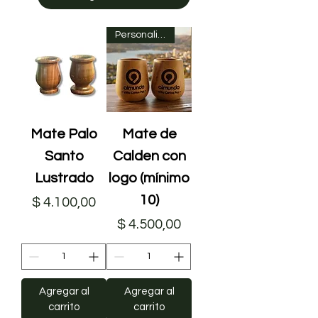
Personalizado
Mate Palo
Mate de
Santo
Calden con
Lustrado
logo (mínimo
10)
Precio
$ 4.100,00
Precio
$ 4.500,00
Agregar al
Agregar al
carrito
carrito