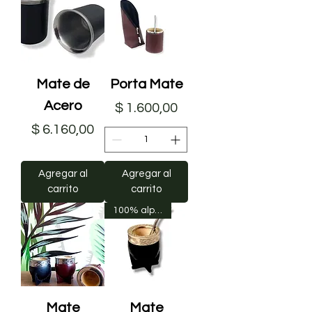
Mate de
Porta Mate
Acero
Precio
$ 1.600,00
Precio
$ 6.160,00
Agregar al
Agregar al
carrito
carrito
100% alpaca
Mate
Mate