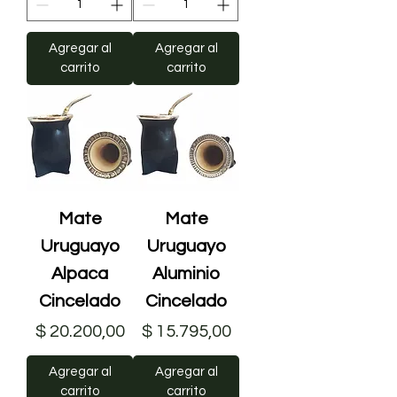
Agregar al
Agregar al
carrito
carrito
Mate
Mate
Uruguayo
Uruguayo
Alpaca
Aluminio
Cincelado
Cincelado
Precio
Precio
$ 20.200,00
$ 15.795,00
Agregar al
Agregar al
carrito
carrito