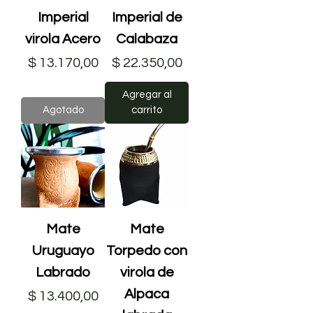
Imperial
Imperial de
virola Acero
Calabaza
Precio
Precio
$ 13.170,00
$ 22.350,00
Agregar al
Agotado
carrito
Mate
Mate
Uruguayo
Torpedo con
Labrado
virola de
Alpaca
Precio
$ 13.400,00