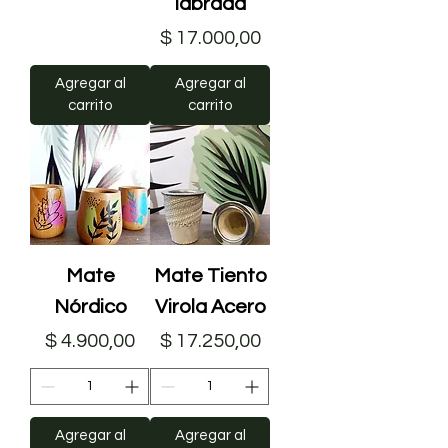
labrada
Precio
$ 17.000,00
Agregar al
Agregar al
carrito
carrito
Mate
Mate Tiento
Nórdico
Virola Acero
Precio
Precio
$ 4.900,00
$ 17.250,00
Agregar al
Agregar al