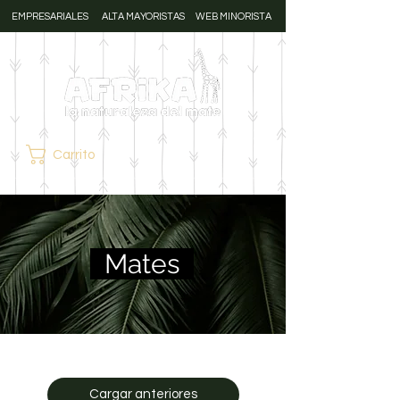
EMPRESARIALES
ALTA MAYORISTAS
WEB MINORISTA
Carrito
Mates
Cargar anteriores