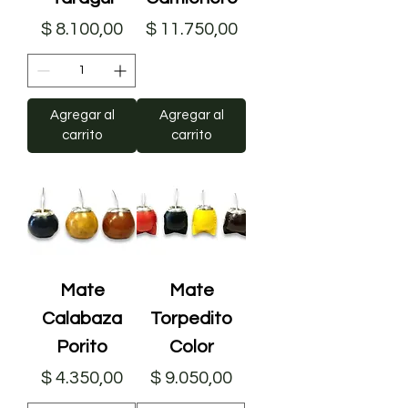
Precio
Precio
$ 8.100,00
$ 11.750,00
Agregar al
Agregar al
carrito
carrito
Mate
Mate
Calabaza
Torpedito
Porito
Color
Precio
Precio
$ 4.350,00
$ 9.050,00